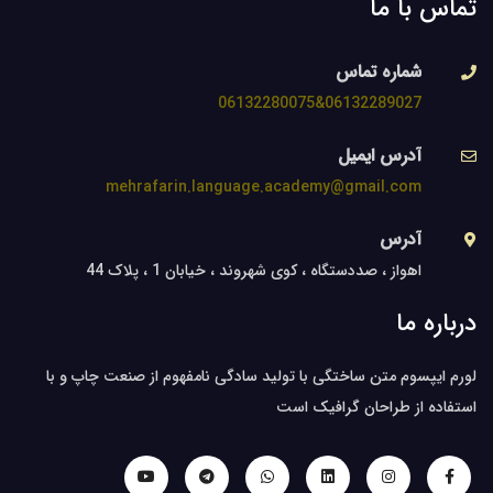
تماس با ما
شماره تماس
06132289027&06132280075
آدرس ایمیل
mehrafarin.language.academy@gmail.com
آدرس
اهواز ، صددستگاه ، کوی شهروند ، خیابان 1 ، پلاک 44
درباره ما
لورم ایپسوم متن ساختگی با تولید سادگی نامفهوم از صنعت چاپ و با
استفاده از طراحان گرافیک است