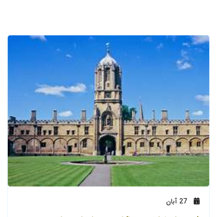
27
آبان